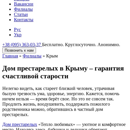
Вакансии
Филиалы
Статьи
Контакты
Рус
Укр
+38 (095) 363-03-37
Бесплатно. Круглосуточно. Анонимно.
Позвонить к нам
Главная
»
Филиалы
»
Крым
Дом престарелых в Крыму – гарантия
счастливой старости
Нелегко видеть, как стареет близкий человек, утрачивая
былую трезвость ума, здоровье, энергию. Кажется, помочь
ничем нельзя — время берёт свое. Но это не совсем так.
Продлить жизнь, воодушевить, поддержать пожилого
родственника можно, обратившись в частный дом
престарелых.
Дом престарелых
«Тепло любимых» — уютное и комфортное
место. Находясь здесь, бабушки и дедушки обретают