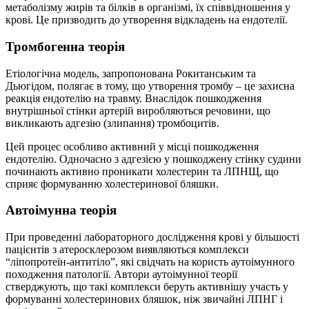
метаболізму жирів та білків в організмі, їх співвідношення у
крові. Це призводить до утворення відкладень на ендотелії.
Тромбогенна теорія
Етіологічна модель, запропонована Рокитанським та
Дьюгідом, полягає в тому, що утворення тромбу – це захисна
реакція ендотелію на травму. Внаслідок пошкодження
внутрішньої стінки артерій виробляються речовини, що
викликають адгезію (злипання) тромбоцитів.
Цей процес особливо активний у місці пошкодження
ендотелію. Одночасно з адгезією у пошкоджену стінку судини
починають активно проникати холестерин та ЛПНЩ, що
сприяє формуванню холестеринової бляшки.
Автоімунна теорія
При проведенні лабораторного дослідження крові у більшості
пацієнтів з атеросклерозом виявляються комплекси
“ліпопротеїн-антитіло”, які свідчать на користь аутоімунного
походження патології. Автори аутоімунної теорії
стверджують, що такі комплекси беруть активнішу участь у
формуванні холестеринових бляшок, ніж звичайні ЛПНГ і