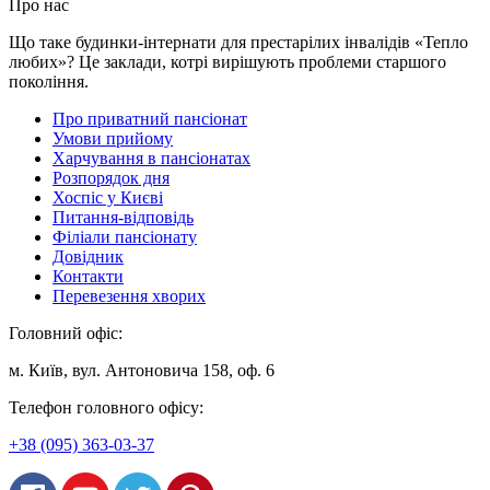
Про нас
Що таке будинки-iнтернати для престарiлих iнвалiдiв «Тепло
любих»? Це заклади, котрi вирiшують проблеми старшого
поколiння.
Про приватний пансіонат
Умови прийому
Харчування в пансіонатах
Розпорядок дня
Хоспіс у Києві
Питання-відповідь
Філіали пансіонату
Довідник
Контакти
Перевезення хворих
Головний офіс:
м. Київ, вул. Антоновича 158, оф. 6
Телефон головного офісу:
+38 (095) 363-03-37