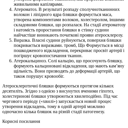
живильними капілярами.
Атероматоз. В результаті розпаду сполучнотканинних
волокон і ліпідного ядра бляшки формується маса,
утворена компонентами волокон, холестеролом, іншими
складовими бляшки, що розпалася. На стадії атероматозу
і натомість проростання бляшки в стінку судини
найчастіше виникають початкові прояви атеросклерозу.
Виразка. Власні судини руйнуються, поверхня бляшки
покривається виразками. тромб, Що Формується в місці
пошкодженого відкладення, перекриває просвіт артерії і
погіршує кровопостачання тканин.
Атерокальциноз. Солі кальцію, що просочують бляшку,
формують кальциновані відкладення, що мають кам’яну
щільність. Вони призводять до деформації артерій, що
також порушує кровообіг.
Атеросклеротичні бляшки формуються протягом кількох
десятиліть. Згідно з однією з висунутих вченими гіпотез,
холестеринові бляшки утворюються хвилеподібно. Під час
чергового періоду («хвилі») запускається новий процес
утворення відкладень, тому в одній артерії можливо
одночасно кілька бляшок на різній стадії патогенезу.
Корисні посилання