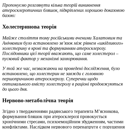
Пропонуємо розглянути кілька теорій виникнення
атеросклеротичних бляшок, підкріплених хорошою доказовою
базою:
Холестеринова теорія
Майже століття тому російськими вченими Халатовим та
Анічковим було встановлено зв’язок між рівнем «шкідливого»
холестерину в крові та формуванням атеросклерозу.
Послідовники цієї теорії вважають, що саме холестерол –
пусковий фактор у механізмі захворювання.
У той же час, незважаючи на проведені дослідження, було
встановлено, що холестерин не завжди є головною
першопричиною атеросклерозу. Суперечки щодо
оптимального вмісту холестеролу в раціоні продовжуються
до цього дня.
Нервово-метаболічна теорія
Згідно з твердженнями радянського терапевта М’ясникова,
формування бляшок при атеросклерозі провокується
хронічними стресами, психоемоційним збудженням, частими
конфліктами. Наслідком нервового перенапруги є порушення