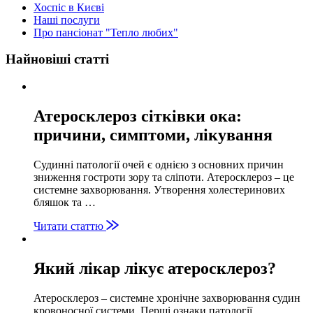
Хоспіс в Києві
Наші послуги
Про пансіонат "Тепло любих"
Найновіші статті
Атеросклероз сітківки ока:
причини, симптоми, лікування
Судинні патології очей є однією з основних причин
зниження гостроти зору та сліпоти. Атеросклероз – це
системне захворювання. Утворення холестеринових
бляшок та …
Читати статтю
Який лікар лікує атеросклероз?
Атеросклероз – системне хронічне захворювання судин
кровоносної системи. Перші ознаки патології