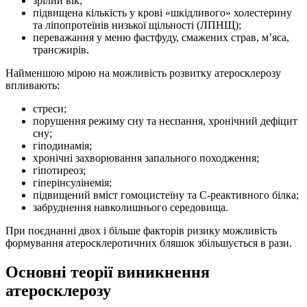
зрілий вік;
підвищена кількість у крові «шкідливого» холестерину
та ліпопротеїнів низької щільності (ЛПНЩ);
переважання у меню фастфуду, смажених страв, м’яса,
трансжирів.
Найменшою мірою на можливість розвитку атеросклерозу
впливають:
стреси;
порушення режиму сну та неспання, хронічний дефіцит
сну;
гіподинамія;
хронічні захворювання запального походження;
гіпотиреоз;
гіперінсулінемія;
підвищений вміст гомоцистеїну та С-реактивного білка;
забруднення навколишнього середовища.
При поєднанні двох і більше факторів ризику можливість
формування атеросклеротичних бляшок збільшується в рази.
Основні теорії виникнення
атеросклерозу