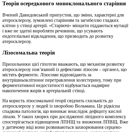
Теорія осередкового моноклонального старіння
Вчений Давидовський припустив, що зміни, характерні для
атеросклерозу, зумовлені старінням та загибеллю гладких
клітин у стінці артерії. «Старіючі» міоцити піддаються мутації
і вже не здатні виробляти речовини, що усувають
ендотеліальні відкладення, що призводить до розвитку
атеросклерозу.
Лізосомальна теорія
Прихильники цієї гіпотези вважають, що механізм розвитку
атеросклерозу пов’язаний із дефектами лізосом – органел, що
містять ферменти. Лізосоми відповідають за
внутрішньоклітинне перетравлення холестерину, тому при
ферментативної недостатності відбувається надмірне
накопичення жирів в артеріальній стінці.
На користь лізосомальної теорії свідчить схильність до
атеросклерозу у людей із хворобою Вольмана. Це рідкісна
спадкова патологія, що виникає внаслідок дефіциту кислої
ліпази. У таких хворих при дослідженні ліпідного комплексу
спостерігається підвищення ЛПНЩ та зниження ЛПВЩ. Вже
у дитячому віці вони розвиваються захворювання серцево-