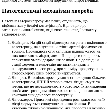
судинної системи, метаболічні порушення, цироз печінки.
Патогенетичні механізми хвороби
Патогенез атеросклерозу має певну стадійність, що
відбивається у безлічі класифікацій. Відповідно до
загальноприйнятої схеми, виділяють такі стадії розвитку
захворювання:
Доліпідна. На цій стадії підвищується рівень шкідливого
холестерину, на внутрішній стінці артерії формуються
тромби. Проникність стін капілярів підвищується, на
них виникають мікротравми. Ці процеси створюють
сприятливі умови дозрівання бляшок. На доліпідній
стадії ферменти ендотелію ще здатні видаляти
нашарування холестерину, проте в міру прогресування
атеросклерозу їхній ресурс вичерпується.
Ліпоідоз. Внаслідок просочування стінок судин білками,
холестерином, ЛПНЩ утворюються ліпідні смуги та
плями, що не перешкоджають кровотоку. Їх виникнення
пов’язане з розпадом пінистих клітин, що поглинають
кристали “шкідливого” холестерину.
Ліпосклероз. Пристінні відкладення розпадаються, на їх
місці формується сполучнотканинна бляшка. Вона
утворена фіброзною тканиною, яка проростає власними