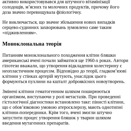
активно використовувався для штучного вітамінізації
солодощів, м’ясних та молочних продуктів, причому його
доза значно перевищувала фізіологічну.
Не виключається, що значне збільшення нових випадків
серцево-судинних захворювань зумовлено саме таким
«підживленням».
Моноклональна теорія
Питанням моноклонального походження клітин бляшки
американські вчені почали займатися ще 1960-х роках. Автори
гіпотези вважали, що утворення відкладення холестерину є
неопластичним процесом. Відповідно до теорії, гладком’язові
клітини у стінках артерій мутують, унаслідок цього
формуються пухлини на кшталт доброякісних новоутворень.
Змінені клітини гематогенним шляхом поширюються
організмом, виступаючи у ролі метастазів. При проведенні
гістологічної діагностики встановлено таке: пінисті клітини,
що є обов’язковою умовою атеросклерозу, мають однотипні
клітини-попередники. Крім того, вчені змогли штучно
запустити процес утворення бляшок у тварин шляхом
введення мутагенних препаратів.