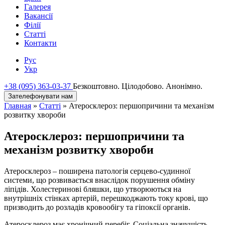
Галерея
Вакансії
Філії
Статті
Контакти
Рус
Укр
+38 (095) 363-03-37
Безкоштовно. Цілодобово. Анонімно.
Зателефонувати нам
Главная
»
Статті
»
Атеросклероз: першопричини та механізм
розвитку хвороби
Атеросклероз: першопричини та
механізм розвитку хвороби
Атеросклероз – поширена патологія серцево-судинної
системи, що розвивається внаслідок порушення обміну
ліпідів. Холестеринові бляшки, що утворюються на
внутрішніх стінках артерій, перешкоджають току крові, що
призводить до розладів кровообігу та гіпоксії органів.
Атеросклероз має хронічний перебіг. Соціальна значущість