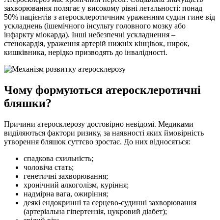
захворювання полягає у високому рівні летальності: понад
50% пацієнтів з атеросклеротичним ураженням судин гине від
ускладнень (ішемічного інсульту головного мозку або
інфаркту міокарда). Інші небезпечні ускладнення –
стенокардія, ураження артерій нижніх кінцівок, нирок,
кишківника, нерідко призводять до інвалідності.
Чому формуються атеросклеротичні
бляшки?
Причини атеросклерозу достовірно невідомі. Медиками
виділяються фактори ризику, за наявності яких ймовірність
утворення бляшок суттєво зростає. До них відносяться:
спадкова схильність;
чоловіча стать;
генетичні захворювання;
хронічний алкоголізм, куріння;
надмірна вага, ожиріння;
деякі ендокринні та серцево-судинні захворювання
(артеріальна гіпертензія, цукровий діабет);