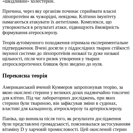
«шкідливий» холестерин.
Причина, через яку організм починає сприймати власні
ліпопротеїни як чужорідні, невідома. Клітини імунітету
намагаються атакувати їх антитілами. Комплекси, що
утворюються в результаті атаки, підвищують ймовірність
формування атеросклерозу.
Теорія аутоімунного походження отримала експериментальне
підтвердження. Вчені досягли у піддослідних тварин стійкості
імунної системи до ліпопротеїнів низької та дуже низької
щільності, після чого ризик утворення у тварин
атеросклеротичних бляшок було зведено до нуля.
Перекисна теорія
Американський вчений Куммеров запропонував теорію, за
якою окислені стерини у великих дозах надзвичайно токсичні
для клітин. Під час лабораторних досліджень, при яких
стерини були твариною, він зафіксував зміни в судинах,
властиві для кальцинозу, атеросклерозу та артеріосклерозу.
Паніка, що виникла після того, як результати дослідження
були представлені громадськості, пояснювалася застосуванням
вітаміну D у харчовій промисловості. Цей окислений стерин