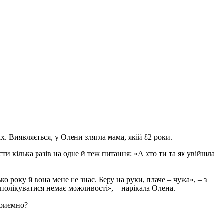
х. Виявляється, у Олени злягла мама, якій 82 роки.
ти кілька разів на одне й теж питання: «А хто ти та як увійшла
 року й вона мене не знає. Беру на руки, плаче – чужа», – з
й полікуватися немає можливості», – нарікала Олена.
приємно?