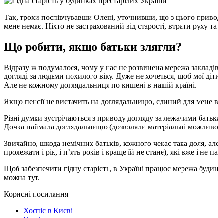
Так, трохи поспівчувавши Олені, уточнивши, що з цього привод
мене немає. Ніхто не застрахований від старості, втрати руху т
Що робити, якщо батьки злягли?
Відразу ж подумалося, чому у нас не розвинена мережа закладів,
догляді за людьми похилого віку. Дуже не хочеться, щоб мої ді
Але не кожному доглядальниця по кишені в нашій країні.
Якщо пенсії не вистачить на доглядальницю, єдиний для мене в
Різні думки зустрічаються з приводу догляду за лежачими батька
Дочка наймала доглядальницю (дозволяли матеріальні можливост
Звичайно, шкода немічних батьків, кожного чекає така доля, але 
пролежати і рік, і п’ять років і краще їй не стане), які вже і не п
Щоб забезпечити гідну старість, в Україні працює мережа будин
можна тут.
Корисні посилання
Хоспіс в Києві