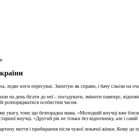
ни
України
а, ледве ноги пересуває. Запитую як справи, і бачу сльози на оча
и на день бігати до неї – погодувати, змінити памперс, відповіс
обі розпоряджатися особистим часом.
у увагу, тому що безпорадна мама. «Молодшій внучці вже близько
старшої внучці. «Другий рік не тільки без відпочинку, але і самі
картину миття і прибирання після чужої лежачої жінки. Кому це 