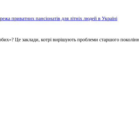
режа приватних пансіонатів для літніх людей в Україні
юбих»? Це заклади, котрi вирiшують проблеми старшого поколiнн