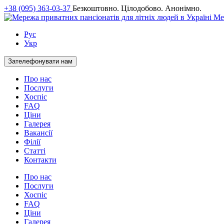
+38 (095) 363-03-37
Безкоштовно. Цілодобово. Анонімно.
Ме
Рус
Укр
Зателефонувати нам
Про нас
Послуги
Хоспіс
FAQ
Ціни
Галерея
Вакансії
Філії
Статті
Контакти
Про нас
Послуги
Хоспіс
FAQ
Ціни
Галерея