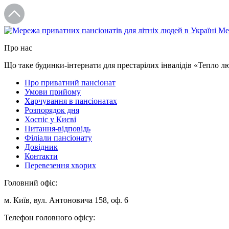
Ме
Про нас
Що таке будинки-iнтернати для престарiлих iнвалiдiв «Тепло л
Про приватний пансіонат
Умови прийому
Харчування в пансіонатах
Розпорядок дня
Хоспіс у Києві
Питання-відповідь
Філіали пансіонату
Довідник
Контакти
Перевезення хворих
Головний офіс:
м. Київ, вул. Антоновича 158, оф. 6
Телефон головного офісу: