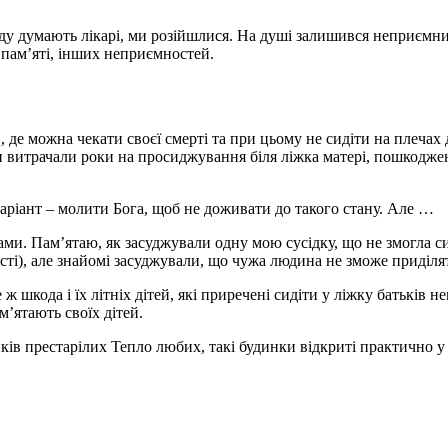
у думають лікарі, ми розійшлися. На душі залишився неприємний
а пам’яті, інших неприємностей.
 де можна чекати своєї смерті та при цьому не сидіти на плечах д
ти витрачали роки на просиджування біля ліжка матері, пошкодже
аріант – молити Бога, щоб не доживати до такого стану. Але …
ми. Пам’ятаю, як засуджували одну мою сусідку, що не змогла сид
і), але знайомі засуджували, що чужа людина не зможе приділят
ж шкода і їх літніх дітей, які приречені сидіти у ліжку батьків 
ам’ятають своїх дітей.
ків престарілих Тепло любих, такі будинки відкриті практично у