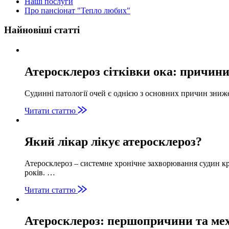
Наші послуги
Про пансіонат "Тепло любих"
Найновіші статті
Атеросклероз сітківки ока: причини
Судинні патології очей є однією з основних причин зниж
Читати статтю
Який лікар лікує атеросклероз?
Атеросклероз – системне хронічне захворювання судин кр
років. …
Читати статтю
Атеросклероз: першопричини та мех