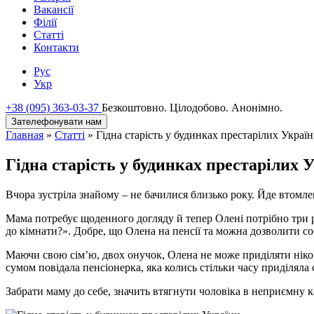
Вакансії
Філії
Статті
Контакти
Рус
Укр
+38 (095) 363-03-37
Безкоштовно. Цілодобово. Анонімно.
Зателефонувати нам
Главная
»
Статті
»
Гідна старість у будинках престарілих Украї
Гідна старість у будинках престарілих 
Вчора зустріла знайому – не бачилися близько року. Йде втомлен
Мама потребує щоденного догляду й тепер Олені потрібно три раз
до кімнати?». Добре, що Олена на пенсії та можна дозволити с
Маючи свою сім’ю, двох онучок, Олена не може приділяти ніком
сумом повідала пенсіонерка, яка колись стільки часу приділяла 
Забрати маму до себе, значить втягнути чоловіка в неприємну 