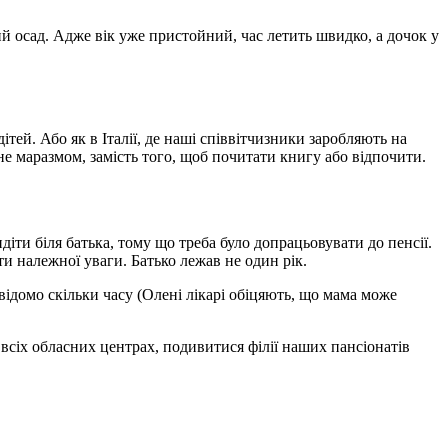
 осад. Адже вік уже пристойний, час летить швидко, а дочок у
ітей. Або як в Італії, де наші співвітчизники заробляють на
не маразмом, замість того, щоб почитати книгу або відпочити.
іти біля батька, тому що треба було допрацьовувати до пенсії.
и належної уваги. Батько лежав не один рік.
невідомо скільки часу (Олені лікарі обіцяють, що мама може
 всіх обласних центрах, подивитися філії наших пансіонатів