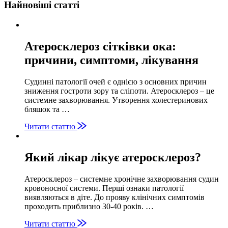
Найновіші статті
Атеросклероз сітківки ока:
причини, симптоми, лікування
Судинні патології очей є однією з основних причин
зниження гостроти зору та сліпоти. Атеросклероз – це
системне захворювання. Утворення холестеринових
бляшок та …
Читати статтю
Який лікар лікує атеросклероз?
Атеросклероз – системне хронічне захворювання судин
кровоносної системи. Перші ознаки патології
виявляються в діте. До прояву клінічних симптомів
проходить приблизно 30-40 років. …
Читати статтю