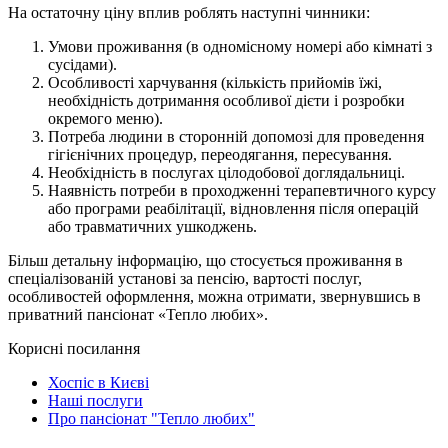
На остаточну ціну вплив роблять наступні чинники:
Умови проживання (в одномісному номері або кімнаті з
сусідами).
Особливості харчування (кількість прийомів їжі,
необхідність дотримання особливої ​​дієти і розробки
окремого меню).
Потреба людини в сторонній допомозі для проведення
гігієнічних процедур, переодягання, пересування.
Необхідність в послугах цілодобової доглядальниці.
Наявність потреби в проходженні терапевтичного курсу
або програми реабілітації, відновлення після операцій
або травматичних ушкоджень.
Більш детальну інформацію, що стосується проживання в
спеціалізованій установі за пенсію, вартості послуг,
особливостей оформлення, можна отримати, звернувшись в
приватний пансіонат «Тепло любих».
Корисні посилання
Хоспіс в Києві
Наші послуги
Про пансіонат "Тепло любих"