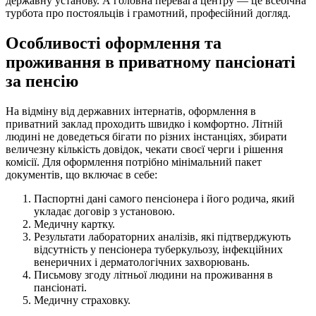
державну установу. А головна перевага центру — це всебічна
турбота про постояльців і грамотний, професійний догляд.
Особливості оформлення та
проживання в приватному пансіонаті
за пенсію
На відміну від державних інтернатів, оформлення в
приватний заклад проходить швидко і комфортно. Літній
людині не доведеться бігати по різних інстанціях, збирати
величезну кількість довідок, чекати своєї черги і рішення
комісії. Для оформлення потрібно мінімальний пакет
документів, що включає в себе:
Паспортні дані самого пенсіонера і його родича, який
укладає договір з установою.
Медичну картку.
Результати лабораторних аналізів, які підтверджують
відсутність у пенсіонера туберкульозу, інфекційних
венеричних і дерматологічних захворювань.
Письмову згоду літньої людини на проживання в
пансіонаті.
Медичну страховку.