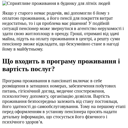
Якщо у старого немає родичів, які допомогли б йому з
оплатою проживання, а його пенсії для покриття витрат
недостатньо, то і ця проблема має рішення! У подібній
ситуації пенсіонер може звернутися в агентство нерухомості і
здати свою житлоплощу в оренду. Гроші, отримані від здачі
майна, підуть на оплату проживання в центрі, а решту суми
пенсіонер зможе відкладати, що безсумнівно стане в нагоді
йому в майбутньому.
Що входить в програму проживання і
вартість послуг?
Програма проживання в пансіонаті включає в себе
розміщення в затишних номерах, забезпечення побутових
питань, гігієнічний догляд, медичне спостереження,
психологічну допомогу, організацію дозвілля. Вартість
проживання безпосередньо залежить від стану постояльця,
його здатності до самообслуговування. Тому на першому етапі
перед оформленням в установу пенсіонера просять надати
детальну інформацію, що стосується його фізичного і
психічного здоров’я.