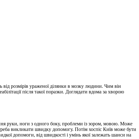
ь від розмірів ураженої ділянки в мозку людини. Чим він
білітації після такої поразки. Доглядати вдома за хворою
ння руки, ноги з одного боку, проблеми із зором, мовою. Може
 треба викликати швидку допомогу. Потім хоспіс Київ може бути
идкої допомоги, від швидкості і умінь якої залежать шанси на