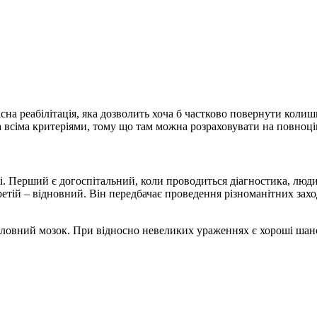
кісна реабілітація, яка дозволить хоча б частково повернути ко
а всіма критеріями, тому що там можна розраховувати на повноц
ті. Перший є догоспітальний, коли проводиться діагностика, люд
тій – відновний. Він передбачає проведення різноманітних заход
оловний мозок. При відносно невеликих ураженнях є хороші шан