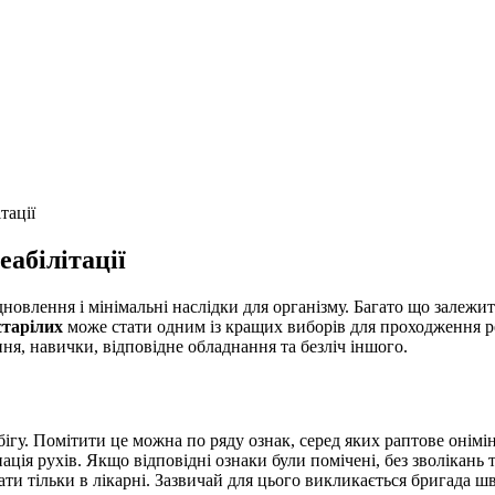
тації
еабілітації
дновлення і мінімальні наслідки для організму. Багато що залежит
старілих
може стати одним із кращих виборів для проходження реа
ня, навички, відповідне обладнання та безліч іншого.
ігу. Помітити це можна по ряду ознак, серед яких раптове онімі
ція рухів. Якщо відповідні ознаки були помічені, без зволікань
ти тільки в лікарні. Зазвичай для цього викликається бригада шв