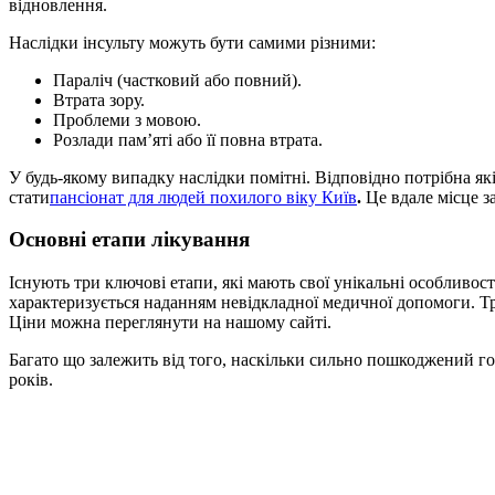
відновлення.
Наслідки інсульту можуть бути самими різними:
Параліч (частковий або повний).
Втрата зору.
Проблеми з мовою.
Розлади пам’яті або її повна втрата.
У будь-якому випадку наслідки помітні. Відповідно потрібна я
стати
пансіонат для людей похилого віку Київ
.
Це вдале місце з
Основні етапи лікування
Існують три ключові етапи, які мають свої унікальні особливос
характеризується наданням невідкладної медичної допомоги. Тре
Ціни можна переглянути на нашому сайті.
Багато що залежить від того, наскільки сильно пошкоджений г
років.