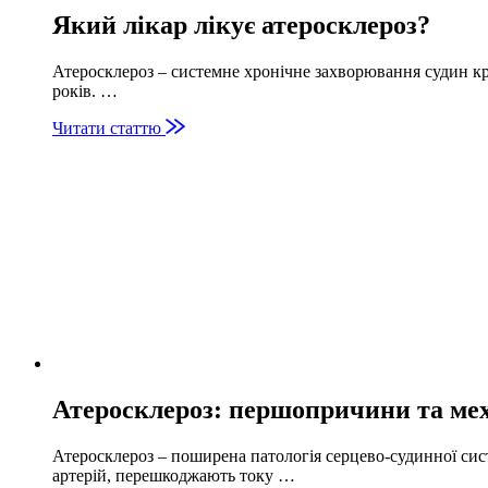
Який лікар лікує атеросклероз?
Атеросклероз – системне хронічне захворювання судин кр
років. …
Читати статтю
Атеросклероз: першопричини та мех
Атеросклероз – поширена патологія серцево-судинної сис
артерій, перешкоджають току …