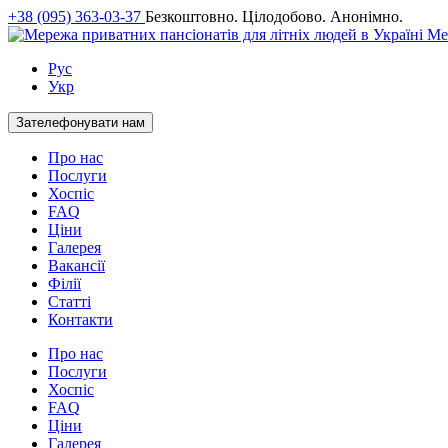
+38 (095) 363-03-37
Безкоштовно. Цілодобово. Анонімно.
Ме
Рус
Укр
Зателефонувати нам
Про нас
Послуги
Хоспіс
FAQ
Ціни
Галерея
Вакансії
Філії
Статті
Контакти
Про нас
Послуги
Хоспіс
FAQ
Ціни
Галерея