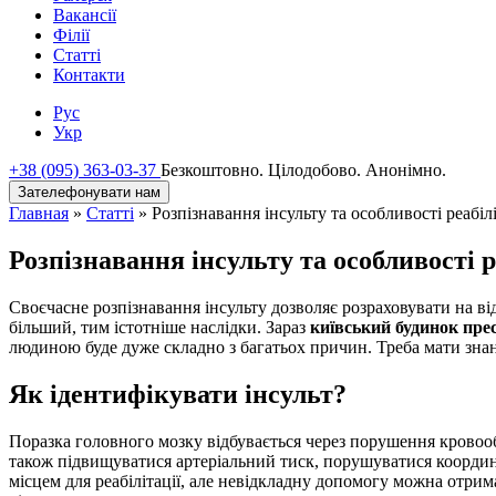
Вакансії
Філії
Статті
Контакти
Рус
Укр
+38 (095) 363-03-37
Безкоштовно. Цілодобово. Анонімно.
Зателефонувати нам
Главная
»
Статті
»
Розпізнавання інсульту та особливості реабілі
Розпізнавання інсульту та особливості р
Своєчасне розпізнавання інсульту дозволяє розраховувати на ві
більший, тим істотніше наслідки. Зараз
київський будинок пре
людиною буде дуже складно з багатьох причин. Треба мати знан
Як ідентифікувати інсульт?
Поразка головного мозку відбувається через порушення кровооб
також підвищуватися артеріальний тиск, порушуватися координа
місцем для реабілітації, але невідкладну допомогу можна отрима